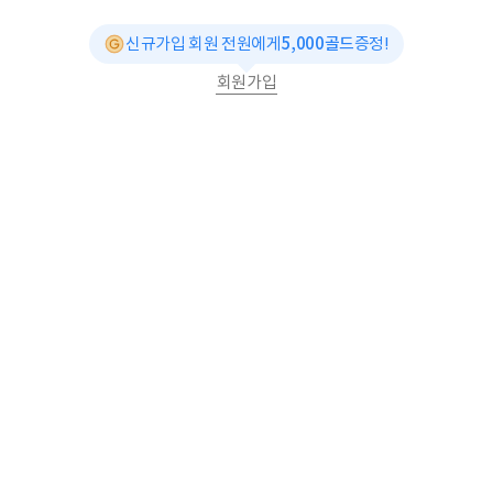
신규가입 회원 전원에게
5,000골드
증정!
회원가입