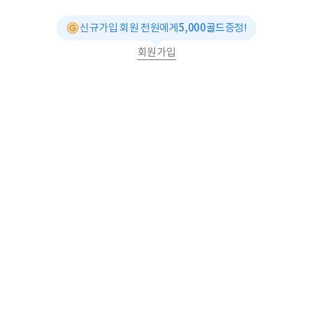
신규가입 회원 전원에게
5,000골드
증정!
회원가입