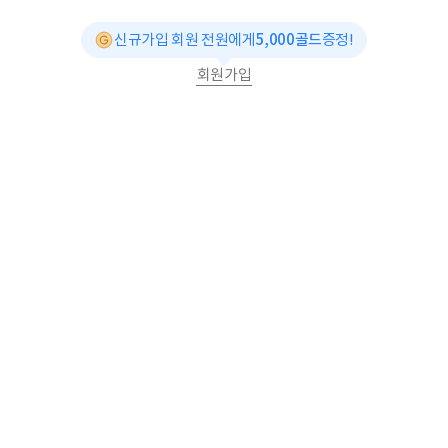
신규가입 회원 전원에게
5,000골드
증정!
회원가입