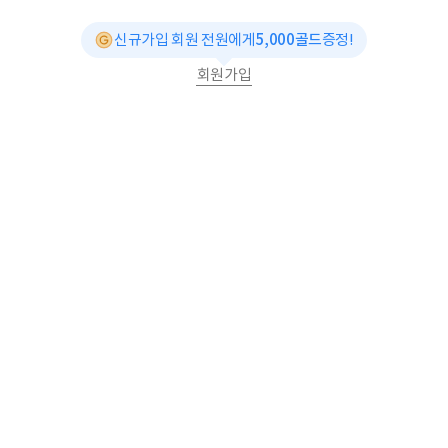
신규가입 회원 전원에게
5,000골드
증정!
회원가입